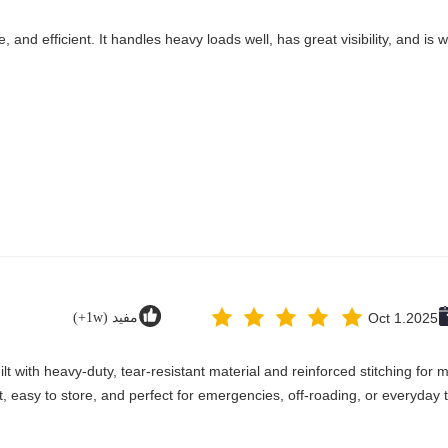
ble, and efficient. It handles heavy loads well, has great visibility, and 
Oct 1.2025
مفيد (1w+)
Built with heavy-duty, tear-resistant material and reinforced stitching fo
, easy to store, and perfect for emergencies, off-roading, or everyday