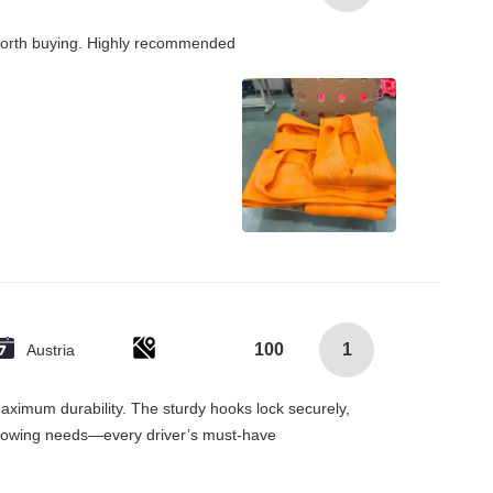
is worth buying. Highly recommended!
100
1
Austria
r maximum durability. The sturdy hooks lock securely,
 towing needs—every driver’s must-have!