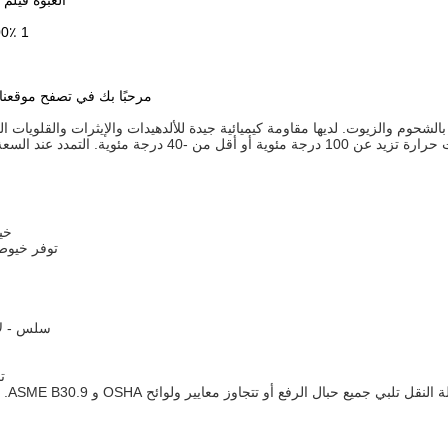
العبوة فيلم منكمش 
1 100٪ ألياف البوليستر عالية المتانة. ألياف مواد خام من الدرجة A مزدوجة
مرحبًا بك في تصفح موقعنا على الويب www.tianhua-rigging.com
ثر بالشحوم والزيوت. لديها مقاومة كيميائية جيدة للألدهيدات والإيثرات والقلويات
و أقل من -40 درجة مئوية. التمدد عند السعة المقدرة هو حوالي 6-8٪. وإذا كان مبللاً، فقد تكون القوة أقل من 10٪
خيو
توفر خيوط أ
سلس - لا 
تخ
يير ولوائح OSHA و ASME B30.9. قم دائمًا بحماية الحبال الاصطناعية من القطع بواسطة الزوايا والحواف.