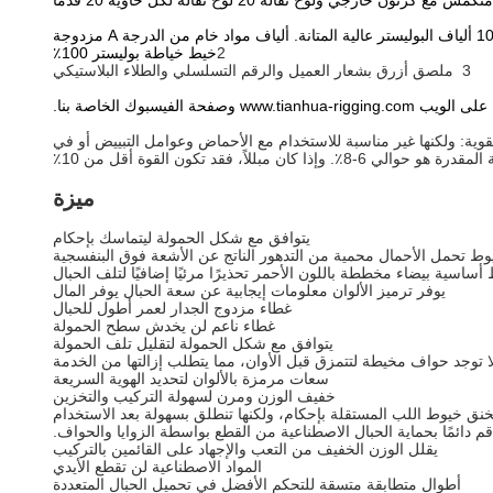
مع كرتون خارجي ولوح نقالة 20 لوح نقالة لكل حاوية 20 قدمًا
2
خيط خياطة بوليستر 100٪
3 ملصق أزرق بشعار العميل والرقم التسلسلي والطلاء البلاستيكي
 وصفحة الفيسبوك الخاصة بنا.
 القوية: ولكنها غير مناسبة للاستخدام مع الأحماض وعوامل التبييض أو في
ميزة
يتوافق مع شكل الحمولة ليتماسك بإحكام
ط تحمل الأحمال محمية من التدهور الناتج عن الأشعة فوق البنفسجية
ساسية بيضاء مخططة باللون الأحمر تحذيرًا مرئيًا إضافيًا لتلف الحبال
يوفر ترميز الألوان معلومات إيجابية عن سعة الحبال يوفر المال
غطاء مزدوج الجدار لعمر أطول للحبال
غطاء ناعم لن يخدش سطح الحمولة
يتوافق مع شكل الحمولة لتقليل تلف الحمولة
توجد حواف مخيطة لتتمزق قبل الأوان، مما يتطلب إزالتها من الخدمة
سعات مرمزة بالألوان لتحديد الهوية السريعة
خفيف الوزن ومرن لسهولة التركيب والتخزين
نق خيوط اللب المستقلة بإحكام، ولكنها تنطلق بسهولة بعد الاستخدام
يقلل الوزن الخفيف من التعب والإجهاد على القائمين بالتركيب
المواد الاصطناعية لن تقطع الأيدي
أطوال متطابقة متسقة للتحكم الأفضل في تحميل الحبال المتعددة