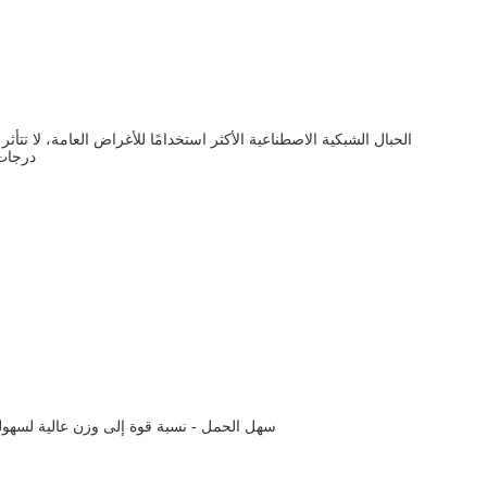
الحبال الشبكية الاصطناعية الأكثر استخدامًا للأغراض العامة، لا تتأ
درجات حرارة تزيد عن 100 درجة مئوية أ
سهل الحمل - نسبة قوة إلى وزن عالية لسهولة النقل تلبي جميع حبال الرفع أو تتجاوز معا