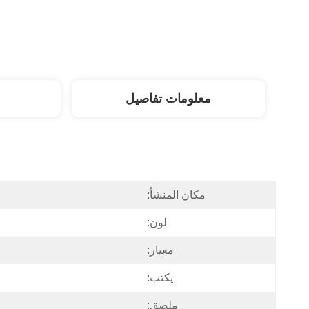
معلومات تفاصيل
مكان المنشأ:
لون:
معيار:
يكتب:
ملصق: