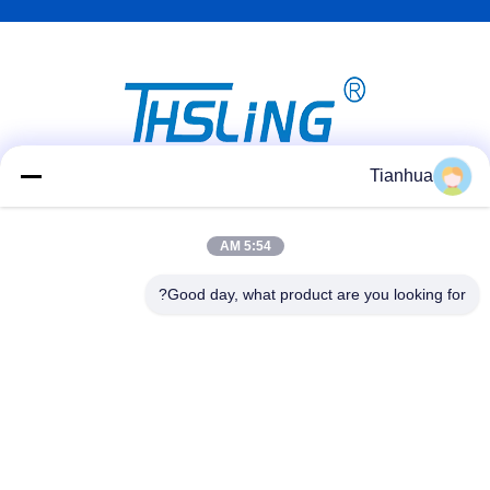
Tianhua
وسائل التواصل الاجتماعي
5:54 AM
Good day, what product are you looking for?
اتصل سريعًا
الهاتف
86-523-89507666
البريد الإلكتروني
info@tianhua-rigging.com
عنوان