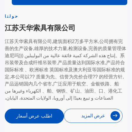
حولنا
江苏天华索具有限公司
江苏天华索具有限公司,建筑面积2万多平方米,公司拥有完
善的生产设备,雄厚的技术力量,检测设备,完善的质量管理体
系。إنتاج هذه الشركة كمية فائقة عالية من البوليبلين ((迪尼玛)
吊装带及合成纤维吊装带,产品质量达到国际水准,产品符合
国际标准 、欧洲标准 英国标准及澳大利亚等国际标准的规
定,本公司以?? 质量为先、信誉为先价合理?? 的经营方针,
产品远销国内几个省市,广泛应用于航空、金银铁路、船
舶、钢铁、矿山、油田、口、港化工、 الكهرباء وغيرها من
الصناعات‬ و تبيع بعيدًا إلى أوروبا، الولايات المتحدة، اليابان،
أستراليا وغيرها من البلدان، وتلقى تقييمًا جيدًا من العملاء
المحليين والأجانب‬ 江苏天华 هي شركة ذات خبرة طويلة في
عرض المزيد
اطلب عرض أسعار
إنتاج الألياف الكيميائية 平吊索、收紧器、拖车带、走?? 带、
吊网、安全带 وغيرها من منتجات الأ