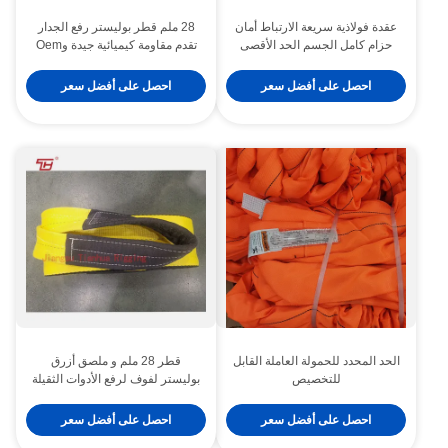
عقدة فولاذية سريعة الارتباط أمان
28 ملم قطر بوليستر رفع الجدار
حزام كامل الجسم الحد الأقصى
تقدم مقاومة كيميائية جيدة وOem
310 رطلاً سعة الوزن المواد القوية
هندسية لحلول رفع الصناعية
والأحزمة الآمنة للسلامة
احصل على أفضل سعر
احصل على أفضل سعر
الحد المحدد للحمولة العاملة القابل
قطر 28 ملم و ملصق أزرق
للتخصيص
بوليستر لفوف لرفع الأدوات الثقيلة
احصل على أفضل سعر
احصل على أفضل سعر