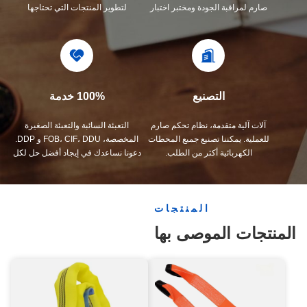
صارم لمراقبة الجودة ومختبر اختبار
لتطوير المنتجات التي تحتاجها
احترافي.
التصنيع
100% خدمة
آلات آلية متقدمة، نظام تحكم صارم
التعبئة السائبة والتعبئة الصغيرة
للعملية. يمكننا تصنيع جميع المحطات
المخصصة، FOB، CIF، DDU و DDP.
الكهربائية أكثر من الطلب.
دعونا نساعدك في إيجاد أفضل حل لكل
مخاوفك
المنتجات
المنتجات الموصى بها