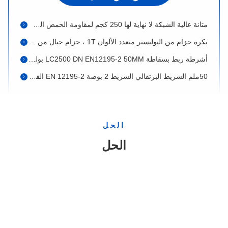
متانة عالية الشبكة لا نهاية لها 250 كجم لمقاومة الحمض الصخري الكبير
بكرة حزام من البوليستر متعدد الألوان 1T ، حزام حبال من البوليستر شهادة TUV GS
أشرطة ربط بسقاطة LC2500 DN EN12195-2 50MM بوليستر أزرق مع سقاطة وخطافين مزدوجين على شكل حرف J
50ملم الشريط البرتقالي الشريط 2 بوصة EN 12195-2 القياسية دون حمالة
أشرطة سحب صناعية ثقيلة المادة البوليستر TUV شهادة ISO
شبكة بضائع من البوليستر بحجم 2 متر طول × 2 متر عرض، تتحمل وزن 600 كجم، مع عرض حزام 25 ملم
حبل غيبون سلكلاين 4T 25m مقاومة الحمض عالية القوة مع راتشيت الطاقة
الحل
25 KN حزمة حماية من السقوط مع خطين خارجية
الحل
بوليستر ثنائي النسيج الشبكة المزدوجة ، أصفر 3 طن شقة العين المزدوج للرافعة
EN 1492-1 4T البوليستر الشريط المسطح الشريط
6000kg بوليستر شرائط مسطحة الشريط الصلب EN1492-1 أجهزة الرافعة أشرطة رفع
ثنائي البوليستر الرقاقات المسطحة 8 طن AS1353.1997 مقاومة للاستخدام
العين إلى العين الشريط المنسوج المسطح EN1492-1 2000 WLL 10T مع اللوبيل الأزرق