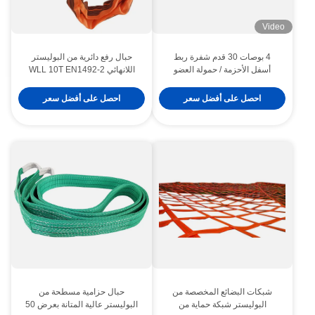
Video
4 بوصات 30 قدم شفرة ربط
حبال رفع دائرية من البوليستر
أسفل الأحزمة / حمولة العضو
اللانهائي WLL 10T EN1492-2
التحكم في البضائع الأصفر للدراجة
طول مخصص
النارية خفيفة الوزن
احصل على أفضل سعر
احصل على أفضل سعر
شبكات البضائع المخصصة من
حبال حزامية مسطحة من
البوليستر شبكة حماية من
البوليستر عالية المتانة بعرض 50