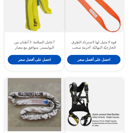
قوة لا مثيل لها لاسترداد الطرق
7عامل السلامة: 3 أطنان من
الخارجيّة النهائيّة: أحزمة سحب
البوليستر: متوافق مع معيار
صناعيّة و أحزمة استرداد
CE/EN 1492-2
احصل على أفضل سعر
احصل على أفضل سعر