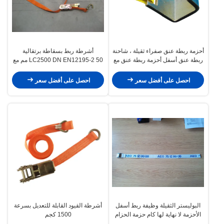
أحزمة ربطة عنق صفراء ثقيلة ، شاحنة
أشرطة ربط بسقاطة برتقالية
ربطة عنق أسفل أحزمة ربطة عنق مع
LC2500 DN EN12195-2 50 مم مع
حاوية مقفل
خطاف J مفرد
احصل على أفضل سعر
احصل على أفضل سعر
البوليستر الثقيلة وظيفة ربط أسفل
أشرطة القيود القابلة للتعديل بسرعة
الأحزمة لا نهاية لها كام حزمة الحزام
1500 كجم
للنقل