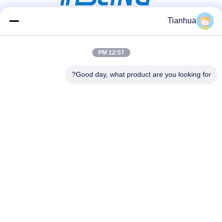
Tianhua
وسائل التواصل الاجتماعي
12:57 PM
Good day, what product are you looking for?
اتصل سريعًا
الهاتف
86-523-89507666
البريد الإلكتروني
info@tianhua-rigging.com
عنوان
رقم 8، طريق شينكياو، مجمع لينغانغ الصناعي، منطقة قاوغانغ،
مدينة تايتشو، مقاطعة جيانغسو، الصين
سياسة الخصوصية
|
خريطة الموقع