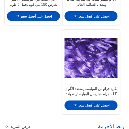
ومعدل السلامة العالي
بعرض 150 مم، قوة تحمل 5 طن،
وفقًا للمعيار EN1492-1، قوة كسر
عالية
احصل على أفضل سعر
احصل على أفضل سعر
بكرة حزام من البوليستر متعدد الألوان
1T ، حزام حبال من البوليستر شهادة
TUV GS
احصل على أفضل سعر
ربط الأحزمة
عرض المزيد >>