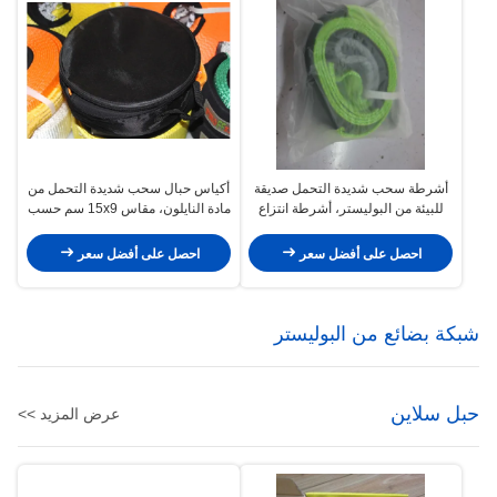
أشرطة سحب شديدة التحمل صديقة
أكياس حبال سحب شديدة التحمل من
للبيئة من البوليستر، أشرطة انتزاع
مادة النايلون، مقاس 15x9 سم حسب
بقوة شد قصوى 15000 كجم، عرض
تصميم العميل
100 مم
احصل على أفضل سعر
احصل على أفضل سعر
شبكة بضائع من البوليستر
حبل سلاين
عرض المزيد >>