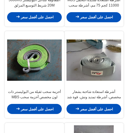
11000 كجم 75 مم، أشرطة سحب
20M شريط التوسيع المزلق
مقطورة خفيفة الوزن
احصل على أفضل سعر
احصل على أفضل سعر
أشرطة استعادة شاحنة بشعار
أحزمة سحب ثقيلة من البوليستر ذات
مخصص، أشرطة تمديد ونش، قوة شد
لون مخصص أحزمة سحب MBS
قصوى 8000 كجم، عرض 75 مم
5000 KG 50mm
احصل على أفضل سعر
احصل على أفضل سعر