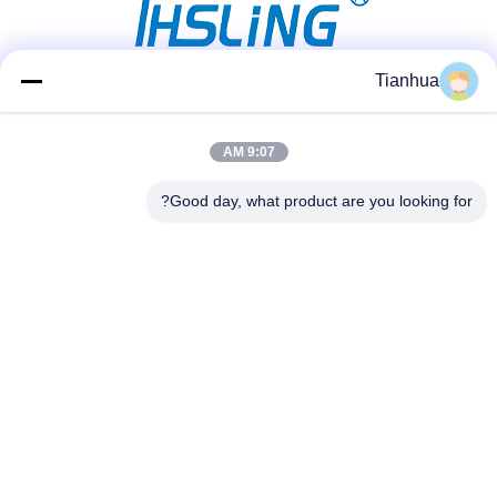
Tianhua
وسائل التواصل الاجتماعي
9:07 AM
Good day, what product are you looking for?
اتصل سريعًا
الهاتف
86-523-89507666
البريد الإلكتروني
info@tianhua-rigging.com
عنوان
رقم 8، طريق شينكياو، مجمع لينغانغ الصناعي، منطقة قاوغانغ،
مدينة تايتشو، مقاطعة جيانغسو، الصين