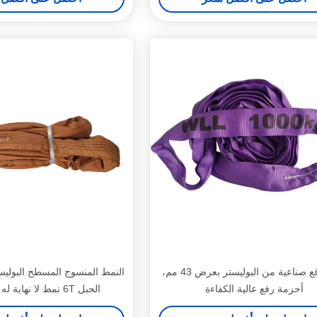
حبال رفع صناعية من البوليستر بعرض 43 مم،
النمط المنسوج المسطح البوليست
أحزمة رفع عالية الكفاءة
الحبل 6T نمط لا نهاية له شهادة CE