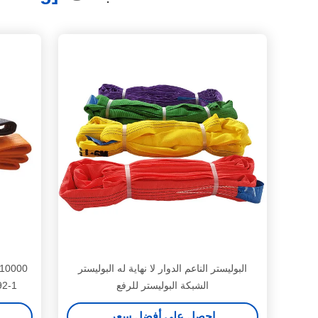
البوليستر الناعم الدوار لا نهاية له البوليستر
الشبكة البوليستر للرفع
EN1492-1 أشر
احصل على أفضل سعر