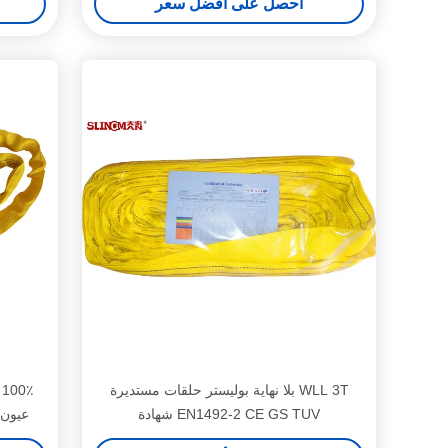
احصل على أفضل سعر
WLL 3T بلا نهاية بوليستر حلقات مستديرة
٪
EN1492-2 CE GS TUV شهادة
عيون 