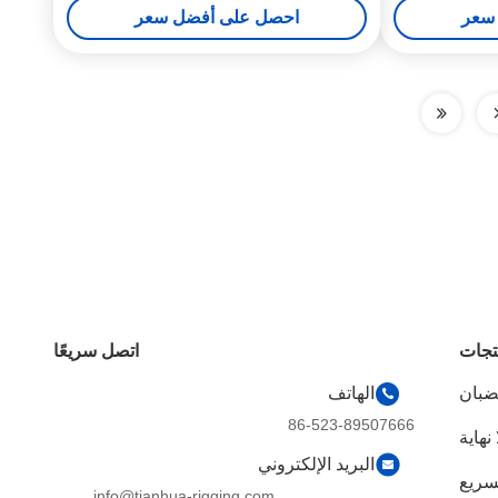
سعر
احصل على أفضل سعر
تجات
اتصل سريعًا
قضبان
الهاتف
86-523-89507666
 نهاية
البريد الإلكتروني
لسريع
info@tianhua-rigging.com