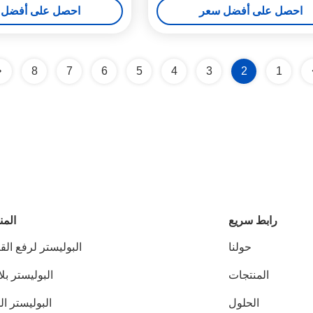
احصل على أفضل سعر
احصل على أفضل 
8
7
6
5
4
3
2
1
رابط سريع
المن
حولنا
البوليستر لرفع ال
المنتجات
البوليستر بلا
الحلول
البوليستر ا